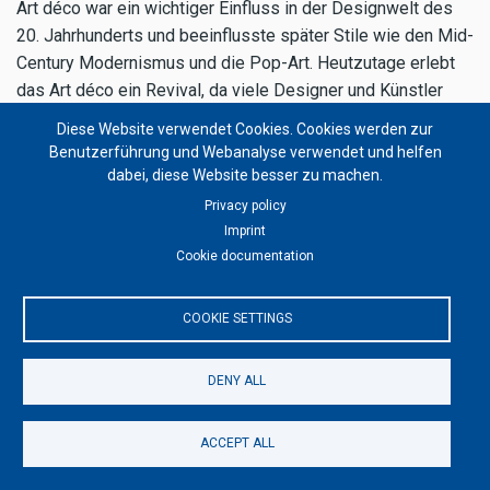
Art déco war ein wichtiger Einfluss in der Designwelt des
20. Jahrhunderts und beeinflusste später Stile wie den Mid-
Century Modernismus und die Pop-Art. Heutzutage erlebt
das Art déco ein Revival, da viele Designer und Künstler
von seiner Eleganz und Raffinesse inspiriert sind.
Diese Website verwendet Cookies. Cookies werden zur
Benutzerführung und Webanalyse verwendet und helfen
dabei, diese Website besser zu machen.
Privacy policy
Q: Kann man Art déco Möbel auch in
Imprint
modernen Einrichtungen verwenden?
Cookie documentation
A: Ja, Art déco Möbel können hervorragend in modernen
COOKIE SETTINGS
Einrichtungen verwendet werden. Ihre zeitlose Eleganz und
der luxuriöse Charakter ergänzen moderne Interior-Designs
DENY ALL
perfekt und schaffen eine opulente Atmosphäre. Der Art
déco Stil lässt sich gut mit minimalistischen, modernen
Stilrichtungen kombinieren und setzt außergewöhnliche
ACCEPT ALL
Akzente in jedem Raum. Art déco ist vor allem bekannt für